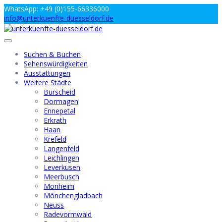
Zum
WhatsApp: +49 (0)155-66336000
Inhalt
info@unterkuenfte-duesseldorf.de
springen
Suchen & Buchen
Sehenswürdigkeiten
Ausstattungen
Weitere Städte
Burscheid
Dormagen
Ennepetal
Erkrath
Haan
Krefeld
Langenfeld
Leichlingen
Leverkusen
Meerbusch
Monheim
Mönchengladbach
Neuss
Radevormwald