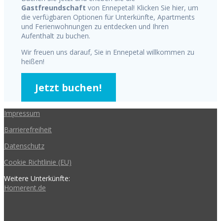
Gastfreundschaft
von Ennepetal! Klicken Sie hier, um
die verfügbaren Optionen für Unterkünfte, Apartments
und Ferienwohnungen zu entdecken und Ihren
Aufenthalt zu buchen.
Wir freuen uns darauf, Sie in Ennepetal willkommen zu
heißen!
Jetzt buchen!
Impressum
Barrierefreiheit
Datenschutz
Cookie Richtlinie (EU)
Weitere Unterkünfte:
Homerent.de