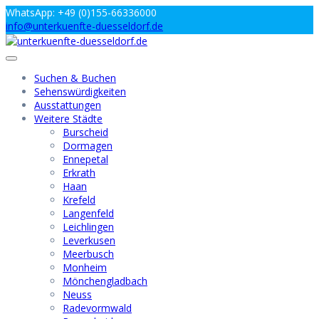
Zum
WhatsApp: +49 (0)155-66336000
Inhalt
info@unterkuenfte-duesseldorf.de
springen
Suchen & Buchen
Sehenswürdigkeiten
Ausstattungen
Weitere Städte
Burscheid
Dormagen
Ennepetal
Erkrath
Haan
Krefeld
Langenfeld
Leichlingen
Leverkusen
Meerbusch
Monheim
Mönchengladbach
Neuss
Radevormwald