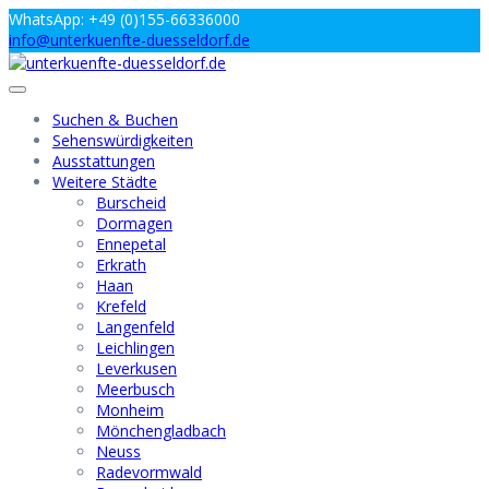
Zum
WhatsApp: +49 (0)155-66336000
Inhalt
info@unterkuenfte-duesseldorf.de
springen
Suchen & Buchen
Sehenswürdigkeiten
Ausstattungen
Weitere Städte
Burscheid
Dormagen
Ennepetal
Erkrath
Haan
Krefeld
Langenfeld
Leichlingen
Leverkusen
Meerbusch
Monheim
Mönchengladbach
Neuss
Radevormwald